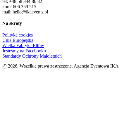
tel: +48 58 344 86 82
kom: 606 359 515
mail: hello@ikaevents.pl
Na skróty
Polityka cookies
Unia Europejska
Wielka Fabryka Elfów
Jesteśmy na Facebooku
Standardy Ochrony Małoletnich
@ 2026, Wszelkie prawa zastrzeżone. Agencja Eventowa IKA