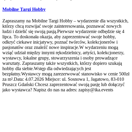
Mobilne Targi Hobby
Zapraszamy na Mobilne Targi Hobby – wydarzenie dla wszystkich,
którzy chcą rozwijać swoje zainteresowania, poznawać nowych
ludzi i dzielić się swoją pasją.Pierwsze wydarzenie odbędzie się 4
lipca. To doskonała okazja, aby zaprezentować swoje hobby,
odkryć ciekawe inicjatywy, poznać twórców, kolekcjonerów i
pasjonatów oraz znaleźć nowe inspiracje.W wydarzeniu mogą
wziąć udział między innymi rękodzielnicy, artyści, kolekcjonerzy,
wystawcy, lokalne grupy, stowarzyszenia i osoby prowadzące
warsztaty. Zapraszamy także wszystkich, którzy dopiero szukają
hobby dla siebie.Wstęp dla odwiedzających jest
bezpłatny.Wystawcy mogą zarezerwować stanowisko w cenie 500zł
za m².Data: 4.07.2026 Miejsce: ul. Sosnowa 1, Jagatowo, 83-010
Pruszcz Gdański Chcesz zaprezentować swoją pasję lub dołączyć
jako wystawca? Napisz do nas na adres: zapisy@ika.events
Bardzo chcemy Cię poznać! Dla nas Twój
event zaczyna się już dziś. Nie możemy się
doczekać, aż razem go stworzymy.