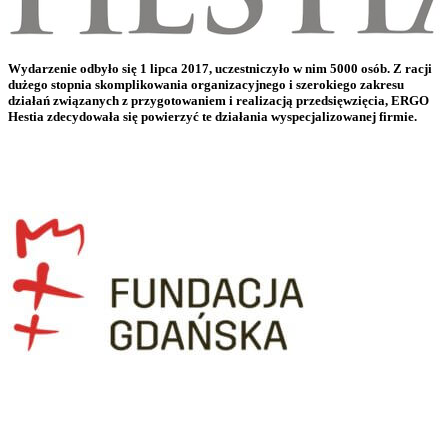
Wydarzenie odbyło się 1 lipca 2017, uczestniczyło w nim 5000 osób. Z racji
dużego stopnia skomplikowania organizacyjnego i szerokiego zakresu
działań związanych z przygotowaniem i realizacją przedsięwzięcia, ERGO
Hestia zdecydowała się powierzyć te działania wyspecjalizowanej firmie.