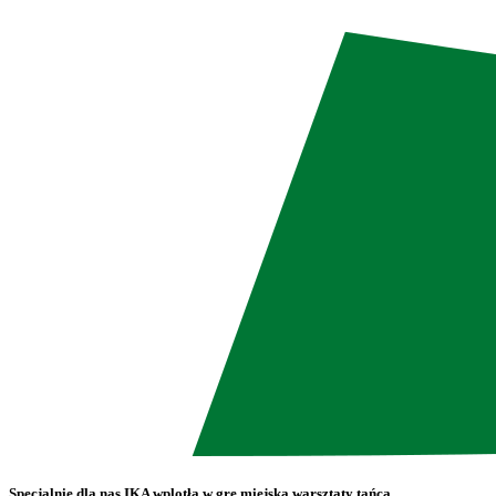
Specjalnie dla nas IKA wplotła w grę miejską warsztaty tańca,